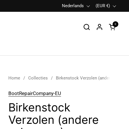
Taal
Nederlands
Land/region
(EUR €)
0
Winkelwa
Home
/
Collecties
/
Birkenstock Verzolen (andere schoen
BootRepairCompany-EU
Birkenstock
Verzolen (andere