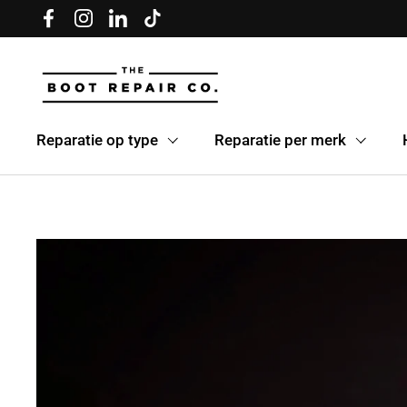
Ga naar inhoud
Facebook
Instagram
LinkedIn
TikTok
Reparatie op type
Reparatie per merk